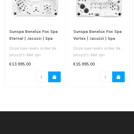
Sunspa Benelux Fox Spa
Sunspa Benelux Fox Spa
Eternal | Jacuzzi | Spa
Vortex | Jacuzzi | Spa
Onze luxe reeks onder de
Onze luxe reeks onder de
jacuzzi's. Met zijn
jacuzzi's. Met zijn
touchscreen,
touchscreen,
€13.995,00
€15.995,00
muziekinstallatie, ext..
muziekinstallatie, ext..