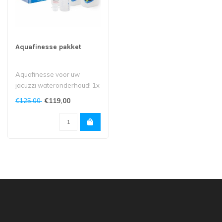
Aquafinesse pakket
Aquafinesse voor uw
jacuzzi wateronderhoud! 1x
per week 5minuten tijd en
€119,00
€125,00
that's ..