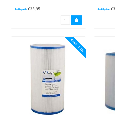
Bovenkant 
€33,95
€3
€36,50
€39,95
Deze filters zijn o.a. geschikt voor ..
i..
SALE -10%