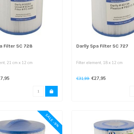
a Filter SC 728
Darlly Spa Filter SC 727
ent, 21 cm x 12 cm
Filter element, 18 x 12 cm
7,95
€27,95
€31,99
is gesloten en onderkant is 3,8
Bovenkant is gesloten en onder
cm o..
SALE -9%