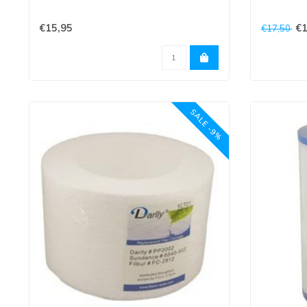
Bovenkant is 5 cm opening en onderkant
€15,95
€1
€17,50
is 5 cm..
Bovenkant
..
SALE -9%