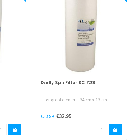
Darlly Spa Filter SC 723
Filter groot element, 34 cm x 13 cm
opening
Bovenkant is 5 cm opening en onderkant
€32,95
€33,99
i..