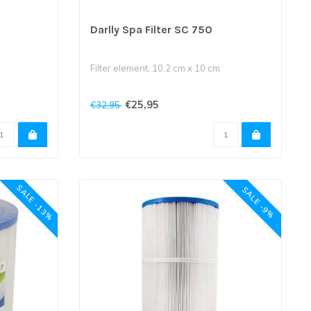
Darlly Spa Filter SC 750
Filter element, 10,2 cm x 10 cm
t is 3,8
Bovenkant is 5 cm opening en onderkant
€25,95
€32,95
is ..
SALE -13%
SALE -9%