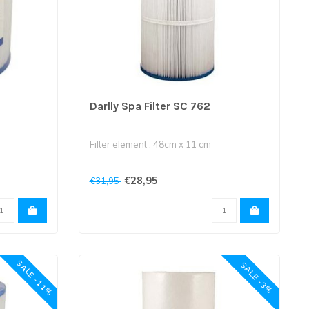
Darlly Spa Filter SC 762
Filter element : 48cm x 11 cm
Bovenkant is 6 cm opening en onderkant
€28,95
€31,95
kant is 4,8
is 6 c..
SALE -11%
SALE -3%