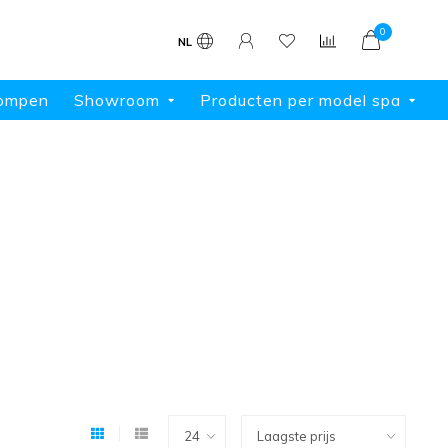
0
NL
ompen
Showroom
Producten per model spa