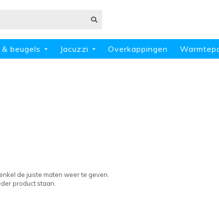
 & beugels
Jacuzzi
Overkappingen
Warmtep
 enkel de juiste maten weer te geven.
eder product staan.