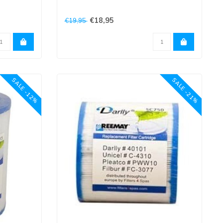
Bovenkant is 3 cm opening onderkant is 3
€18,95
€19,95
opening
cm ..
SALE -12%
SALE -21%