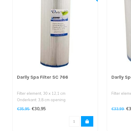
Darlly Spa Filter SC 766
Darlly Sp
Filter element, 30 x 12,1 cm
Filter elem
Onderkant: 3,8 cm opening
Bovenkant 
€30,95
€3
€35,95
€33,99
-Advanced spa's
cm schr..
-Av..