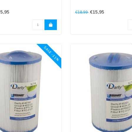
5,95
€15,95
€18,99
 en onderkant 5 cm opening
Bovenkant en onderkant 6 cm 
..
SALE -11%