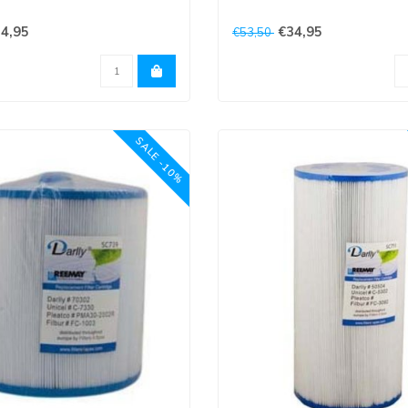
is 5 cm opening en onderkant
Bovenkant is 5 cm opening en 
4,95
€34,95
€53,50
is 5 c..
SALE -10%