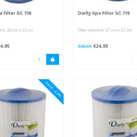
a Filter SC 716
Darlly Spa Filter SC 715
ent, 20 cm x 12 cm
Filter element, 17 cm x 12 cm
is gesloten, onderkant is 3,8
Bovenkant is gesloten, onderkan
4,95
€24,95
€28,50
cm fij..
SALE -13%