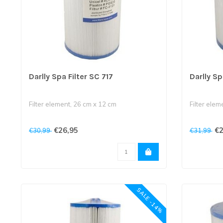
Darlly Spa Filter SC 717
Darlly Sp
Filter element, 26 cm x 12 cm
Filter elem
€26,95
€2
€30,99
€31,99
De schroefdraad is 3,8 cm dik.
Bovenkant 
c..
SALE -14%
..