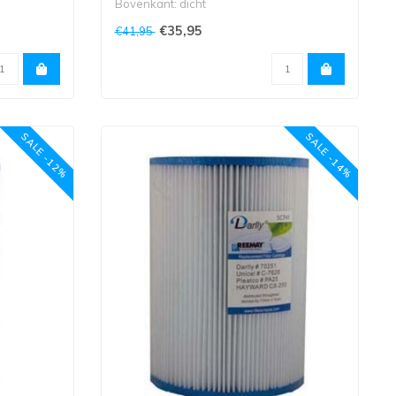
Bovenkant: dicht
onderkant
Onderkant: 3,8 cm grove schroefdr..
€35,95
€41,95
SALE -12%
SALE -14%