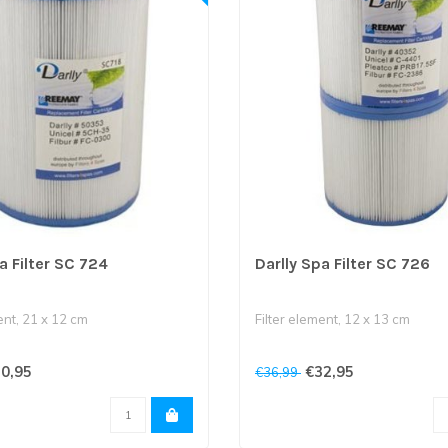
a Filter SC 724
Darlly Spa Filter SC 726
ent, 21 x 12 cm
Filter element, 12 x 13 cm
is gesloten en onderkant is 3,8
Bovenkant en onderkant 5 cm 
0,95
€32,95
€36,99
Deze filt..