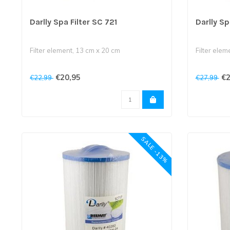
Darlly Spa Filter SC 721
Darlly Sp
Filter element, 13 cm x 20 cm
Filter elem
Bovenkant en onderkant is 12 cm
Bovenkant 
€20,95
€2
€22,99
€27,99
schroefdraad..
cm sc..
SALE -13%