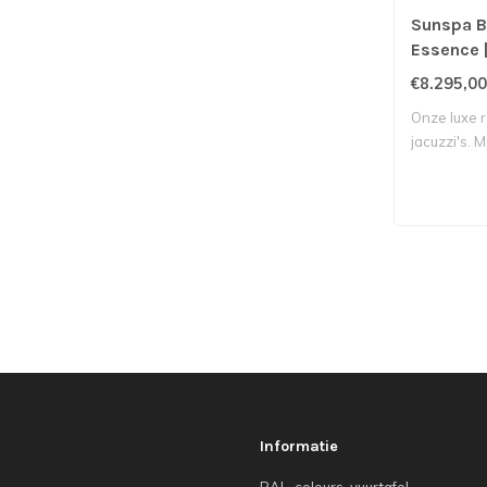
Sunspa B
Essence |
€8.295,00
Onze luxe 
jacuzzi's. M
mu..
Informatie
RAL-colours-vuurtafel