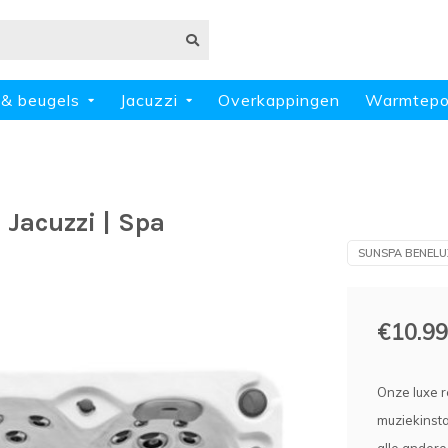
 & beugels
Jacuzzi
Overkappingen
Warmtep
 Jacuzzi | Spa
SUNSPA BENELU
€10.99
Onze luxe r
muziekinstal