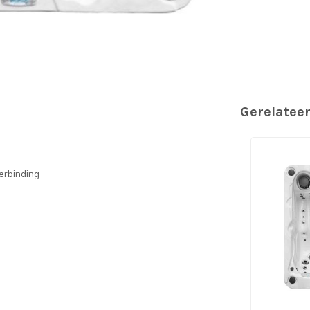
Gerelatee
erbinding