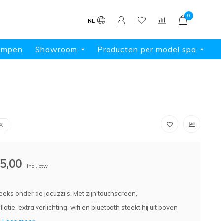
0
NL
ompen
Showroom
Producten per model spa
X
5,00
Incl. btw
eeks onder de jacuzzi's. Met zijn touchscreen,
latie, extra verlichting, wifi en bluetooth steekt hij uit boven