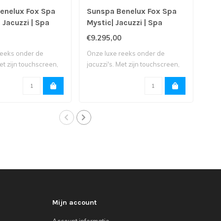
enelux Fox Spa
Sunspa Benelux Fox Spa
Su
 Jacuzzi | Spa
Mystic| Jacuzzi | Spa
Mar
€9.295,00
€5.
reeks onder de
Onze luxe reeks onder de
Spa 
et zijn touchscreen,
jacuzzi's. Met zijn touchscreen,
ligp
mu..
Mijn account
Account informatie