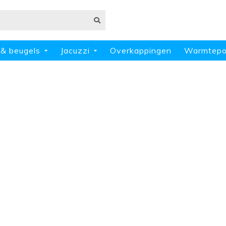
 & beugels
Jacuzzi
Overkappingen
Warmtep