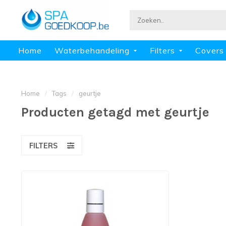
Home
Waterbehandeling
Filters
Covers
Home
/
Tags
/
geurtje
Producten getagd met geurtje
FILTERS