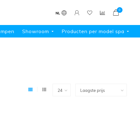
0
NL
ompen
Showroom
Producten per model spa