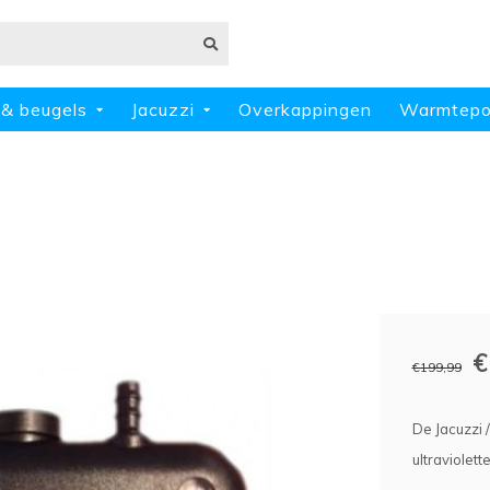
 & beugels
Jacuzzi
Overkappingen
Warmtep
€
€199,99
De Jacuzzi 
ultraviolet