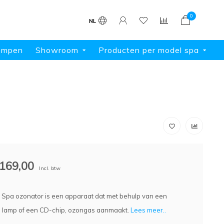
0
NL
ompen
Showroom
Producten per model spa
169,00
Incl. btw
/ Spa ozonator is een apparaat dat met behulp van een
te lamp of een CD-chip, ozongas aanmaakt.
Lees meer..