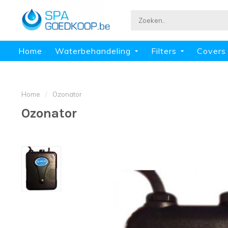
Home
Waterbehandeling
Filters
Covers
Home
/
Ozonator
Ozonator