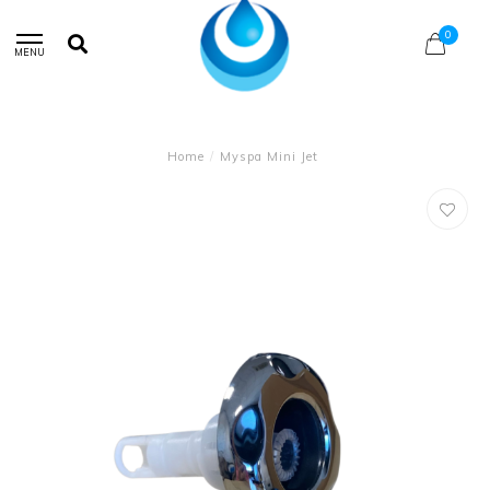
0
MENU
Home
/
Myspa Mini Jet