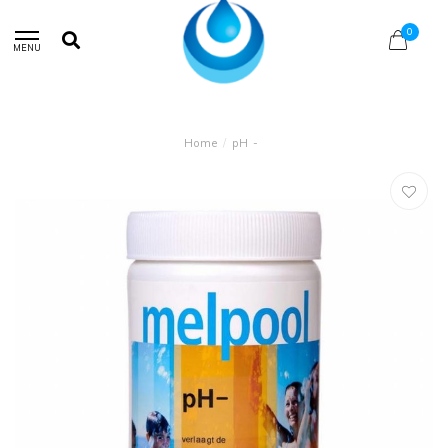
0
MENU
Home
/
pH -