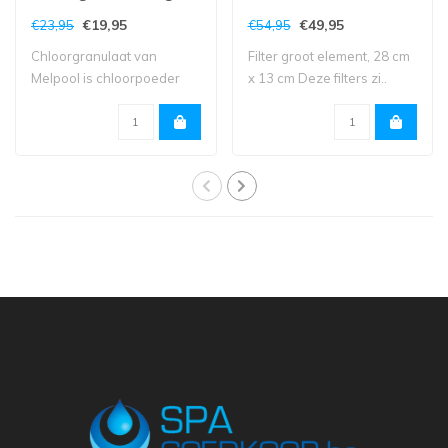
€19,95
€49,95
€23,95
€54,95
Chloorgranulaat van
Filter groot element, 28 cm
Melpool is chloorpoeder
x 13 cm Deze filters zi..
voor het ontsmet..