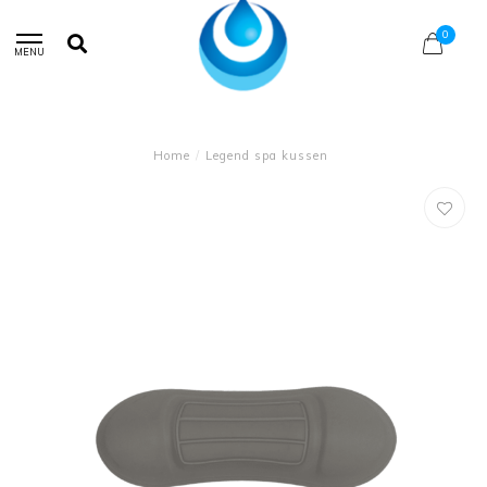
0
MENU
Home
/
Legend spa kussen