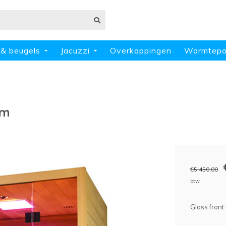
 & beugels
Jacuzzi
Overkappingen
Warmtep
cm
€5.450,00
btw
Glass front