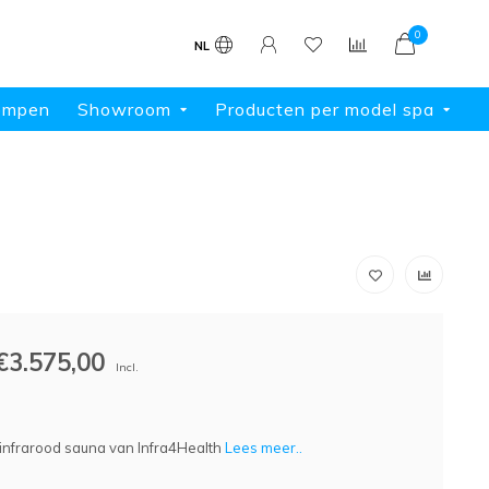
0
NL
ompen
Showroom
Producten per model spa
€3.575,00
Incl.
 infrarood sauna van Infra4Health
Lees meer..