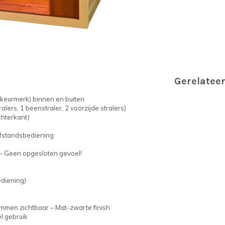
Gerelatee
keurmerk) binnen en buiten
ralers, 1 beenstraler, 2 voorzijde stralers)
chterkant)
 afstandsbediening
– Geen opgesloten gevoel!
ediening)
mmen zichtbaar – Mat-zwarte finish
l gebruik