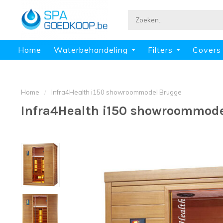
Home
Waterbehandeling
Filters
Covers
Home
/
Infra4Health i150 showroommodel Brugge
Infra4Health i150 showroommod