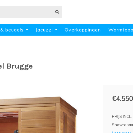
 & beugels
Jacuzzi
Overkappingen
Warmtep
el Brugge
€4.550
PRIJS INCL
Showroommo