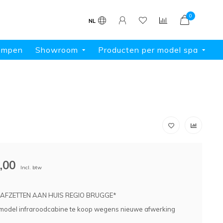
0
NL
ompen
Showroom
Producten per model spa
,00
Incl. btw
. AFZETTEN AAN HUIS REGIO BRUGGE*
del infraroodcabine te koop wegens nieuwe afwerking