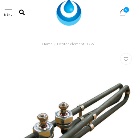
0
MENU
Home
/
Heater element 3kW