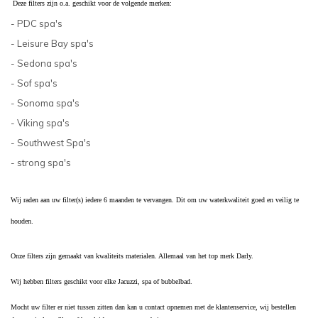
Deze filters zijn o.a. geschikt voor de volgende merken:
- PDC spa's
- Leisure Bay spa's
- Sedona spa's
- Sof spa's
- Sonoma spa's
- Viking spa's
- Southwest Spa's
- strong spa's
Wij raden aan uw filter(s) iedere 6 maanden te vervangen. Dit om uw waterkwaliteit goed en veilig te
houden.
Onze filters zijn gemaakt van kwaliteits materialen. Allemaal van het top merk Darly.
Wij hebben filters geschikt voor elke Jacuzzi, spa of bubbelbad.
Mocht uw filter er niet tussen zitten dan kan u contact opnemen met de klantenservice, wij bestellen