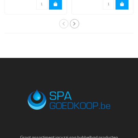
Groot assortiment jacuzzi spa bubbelbad producten