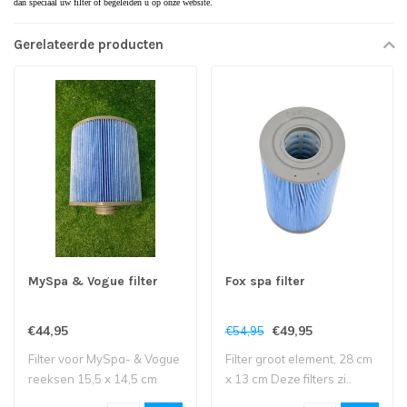
dan speciaal uw filter of begeleiden u op onze website.
Gerelateerde producten
MySpa & Vogue filter
Fox spa filter
€44,95
€49,95
€54,95
Filter voor MySpa- & Vogue
Filter groot element, 28 cm
reeksen 15,5 x 14,5 cm
x 13 cm Deze filters zi..