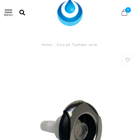
0
MENU
Home
/
Dico jet Typhoon serie