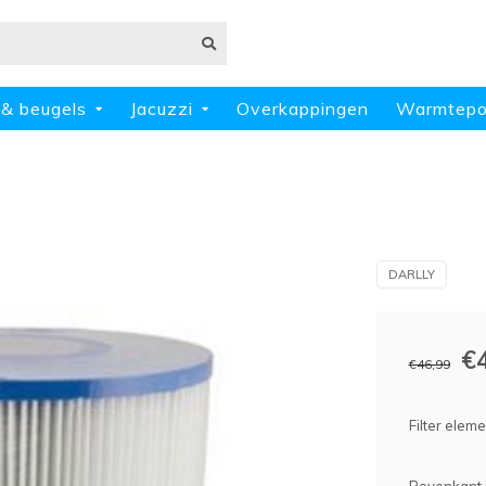
 & beugels
Jacuzzi
Overkappingen
Warmtep
DARLLY
€
€46,99
Filter elem