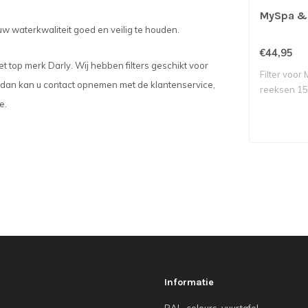
MySpa & 
uw waterkwaliteit goed en veilig te houden.
€44,95
et top merk Darly. Wij hebben filters geschikt voor
Filter voo
ten dan kan u contact opnemen met de klantenservice,
reeksen 15
e.
Informatie
RAL-colours-vuurtafel