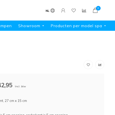
0
NL
ompen
Showroom
Producten per model spa
42,95
Incl. btw
ent, 27 cm x 15 cm