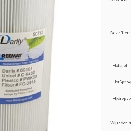
Bovenkant i
Deze filter
- Hotspot
- HotSpring
- Hydropoo
Wij raden aa