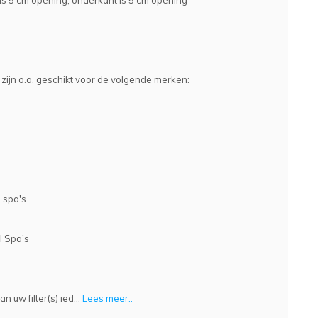
s 5 cm opening, onderkant is 5 cm opening
s zijn o.a. geschikt voor de volgende merken:
 spa's
l Spa's
n uw filter(s) ied...
Lees meer..