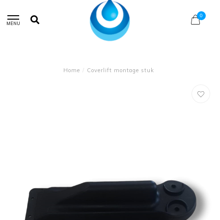
0
MENU
Home
/
Coverlift montage stuk