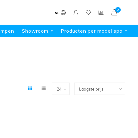
0
NL
ompen
Showroom
Producten per model spa