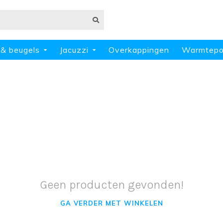
 & beugels
Jacuzzi
Overkappingen
Warmtep
Geen producten gevonden!
GA VERDER MET WINKELEN