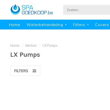
Home
Waterbehandeling
Filters
Covers
Home
/
Merken
/
LX Pumps
LX Pumps
FILTERS