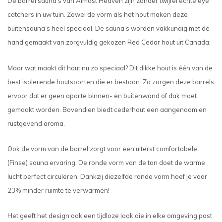
De barrel sauna’s van Almost Heaven zijn zonder twijfel echte eye
catchers in uw tuin. Zowel de vorm als het hout maken deze
buitensauna’s heel speciaal. De sauna’s worden vakkundig met de
hand gemaakt van zorgvuldig gekozen Red Cedar hout uit Canada.
Maar wat maakt dit hout nu zo speciaal? Dit dikke hout is één van de
best isolerende houtsoorten die er bestaan. Zo zorgen deze barrels
ervoor dat er geen aparte binnen- en buitenwand of dak moet
gemaakt worden. Bovendien biedt cederhout een aangenaam en
rustgevend aroma.
Ook de vorm van de barrel zorgt voor een uiterst comfortabele
(Finse) sauna ervaring. De ronde vorm van de ton doet de warme
lucht perfect circuleren. Dankzij diezelfde ronde vorm hoef je voor
23% minder ruimte te verwarmen!
Het geeft het design ook een tijdloze look die in elke omgeving past