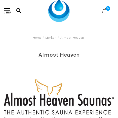
0
MENU
Home
/
Merken
/
Almost Heaven
Almost Heaven