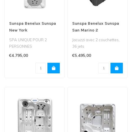
Sunspa Benelux Sunspa
Sunspa Benelux Sunspa
New York
San Marino 2
SPA UNIQUE POUR 2
Jacuzzi avec 2 couchettes,
PERSONNES
36 jets
Le Spa New York est un spa
taille: 150 x 200 x 79 cm..
€4.795,00
€5.495,00
double avec 2 sièges co..