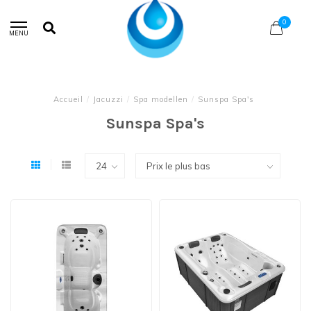
0
MENU
Accueil
/
Jacuzzi
/
Spa modellen
/
Sunspa Spa's
Sunspa Spa's