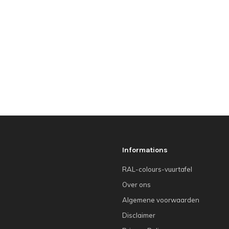
Informations
RAL-colours-vuurtafel
Over ons
Algemene voorwaarden
Disclaimer