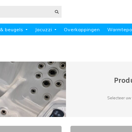
& beugels
Jacuzzi
Overkappingen
Warmtep
Prod
Selecteer uw 