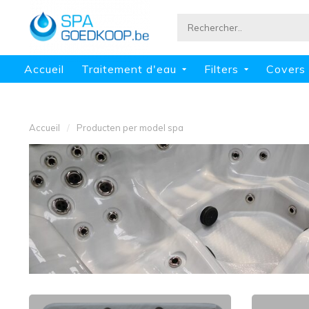
Accueil
Traitement d'eau
Filters
Covers 
Accueil
/
Producten per model spa