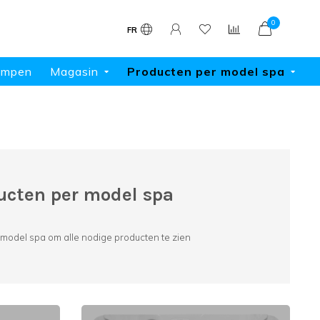
0
FR
ompen
Magasin
Producten per model spa
ucten per model spa
model spa om alle nodige producten te zien