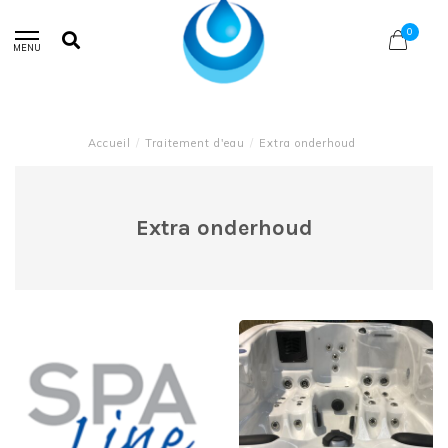
0
MENU
Accueil
/
Traitement d'eau
/
Extra onderhoud
Extra onderhoud