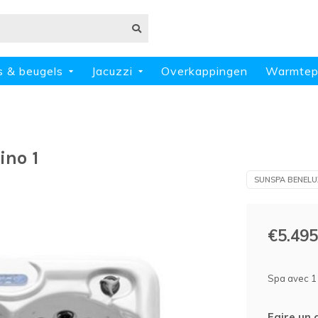
s & beugels
Jacuzzi
Overkappingen
Warmte
ino 1
SUNSPA BENELU
€5.495
Spa avec 1 
Faire un 