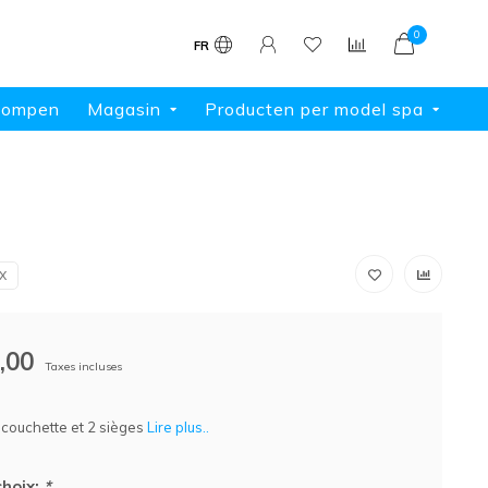
0
FR
pompen
Magasin
Producten per model spa
X
,00
Taxes incluses
couchette et 2 sièges
Lire plus..
choix:
*