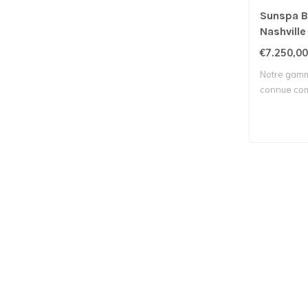
Sunspa B
Nashville 
€7.250,00
Notre gam
connue com
complet et o