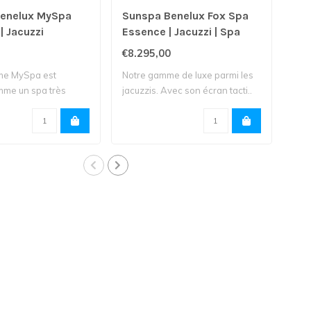
enelux MySpa
Sunspa Benelux Fox Spa
Su
| Jacuzzi
Essence | Jacuzzi | Spa
San
€8.295,00
€5.
me MySpa est
Notre gamme de luxe parmi les
Jacu
me un spa très
jacuzzis. Avec son écran tacti..
jets
f..