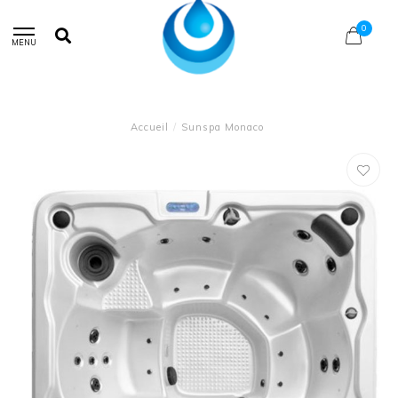
0
MENU
Accueil
/
Sunspa Monaco