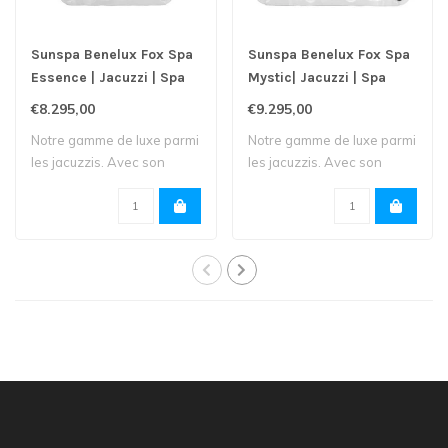
Sunspa Benelux Fox Spa
Sunspa Benelux Fox Spa
Essence | Jacuzzi | Spa
Mystic| Jacuzzi | Spa
€8.295,00
€9.295,00
Notre gamme de luxe parmi
Notre gamme de luxe parmi
les jacuzzis. Avec son
les jacuzzis. Avec son
écran tacti..
écran tacti..