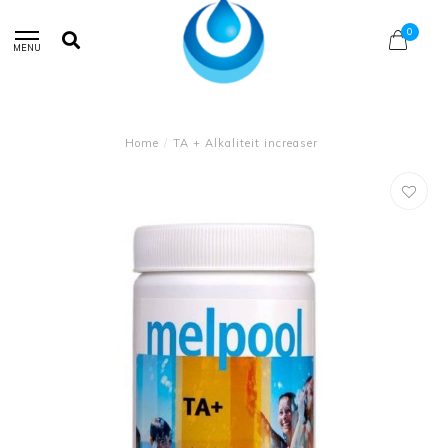
0
MENU
Home
/
TA + Alkaliteit increaser