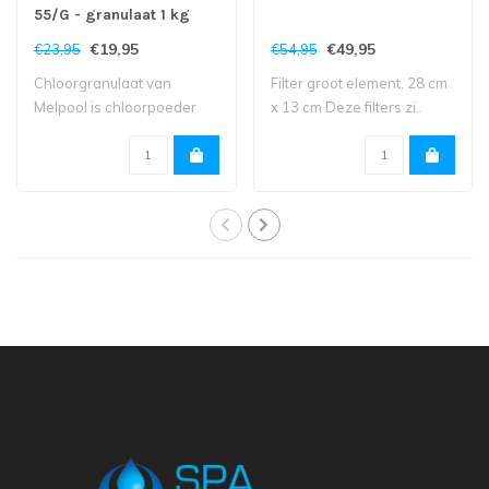
55/G - granulaat 1 kg
€19,95
€49,95
€23,95
€54,95
Chloorgranulaat van
Filter groot element, 28 cm
Melpool is chloorpoeder
x 13 cm Deze filters zi..
voor het ontsmet..