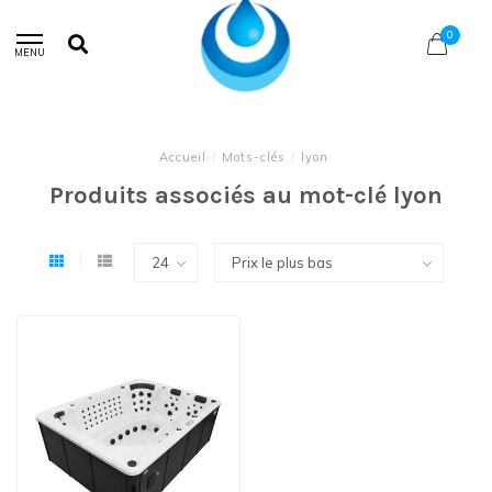
0
MENU
Accueil
/
Mots-clés
/
lyon
Produits associés au mot-clé lyon