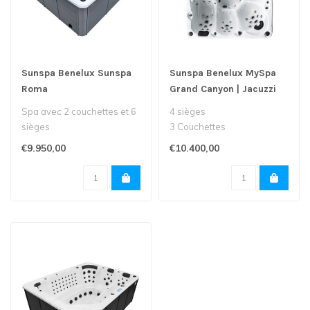
Sunspa Benelux Sunspa
Sunspa Benelux MySpa
Roma
Grand Canyon | Jacuzzi
Spa avec 2 couchettes et 6
4 sièges
sièges
3 Couchettes
63 Jets
€9.950,00
€10.400,00
Taille 228 x 275 x 100
Litre 1870..