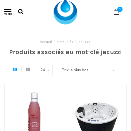
0
MENU
Accueil
/
Mots-clés
/
jacuzzi
Produits associés au mot-clé jacuzzi