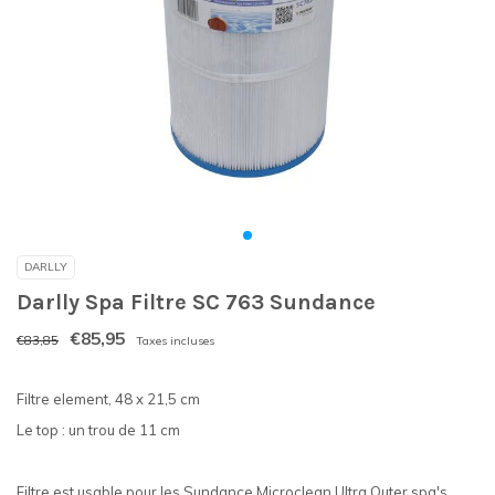
DARLLY
Darlly Spa Filtre SC 763 Sundance
€85,95
€83,85
Taxes incluses
Filtre element, 48 x 21,5 cm
Le top : un trou de 11 cm
Filtre est usable pour les Sundance Microclean Ultra Outer spa's.