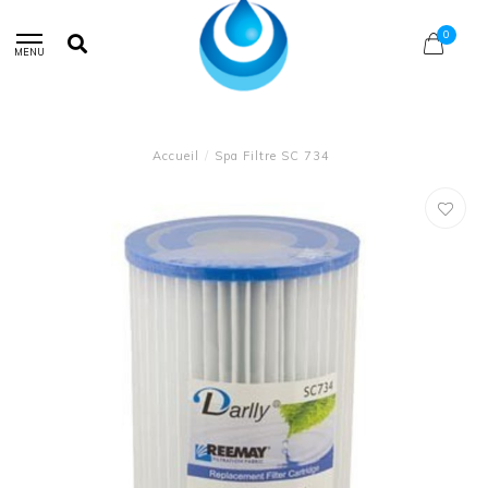
0
MENU
Accueil
/
Spa Filtre SC 734