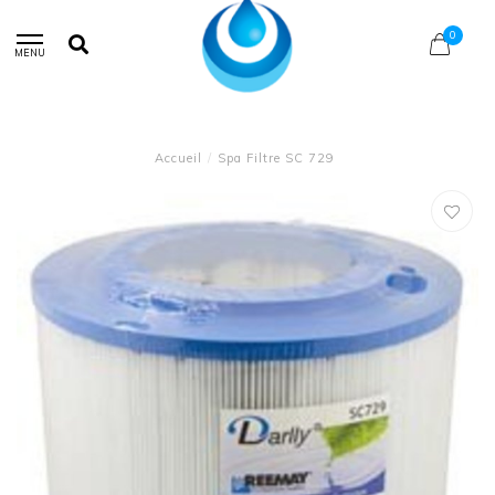
0
MENU
Accueil
/
Spa Filtre SC 729