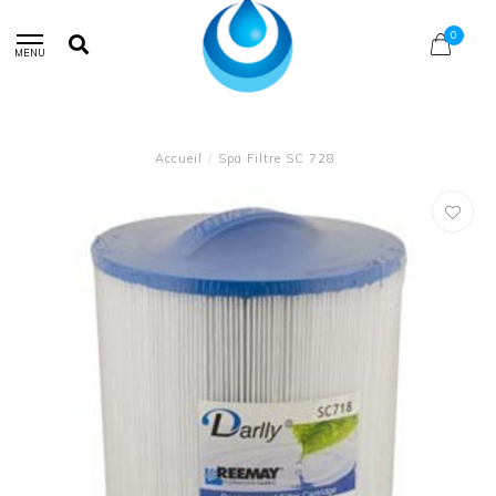
0
MENU
Accueil
/
Spa Filtre SC 728