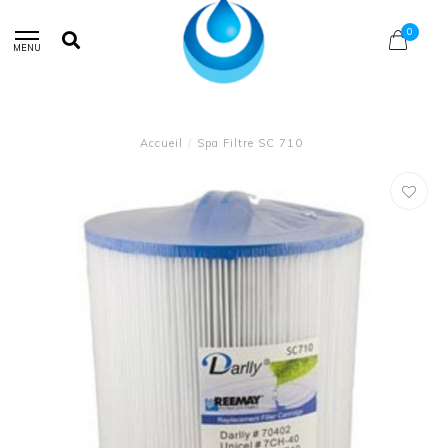
0
MENU
Accueil
/
Spa Filtre SC 710