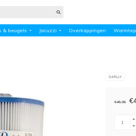
s & beugels
Jacuzzi
Overkappingen
Warmte
DARLLY
€
€45,95