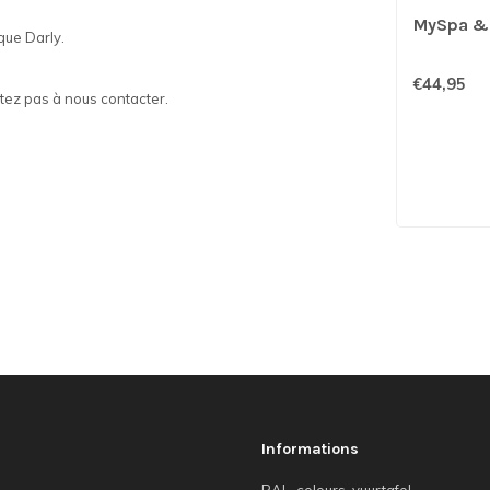
MySpa & 
rque Darly.
€44,95
itez pas à nous contacter.
Informations
RAL-colours-vuurtafel