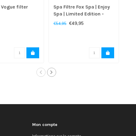
Vogue filter
Spa Filtre Fox Spa | Enjoy
Sun
Spa | Limited Edition -
Copy
€49,95
€44
€54,95
Mon compte
Informations sur le compte