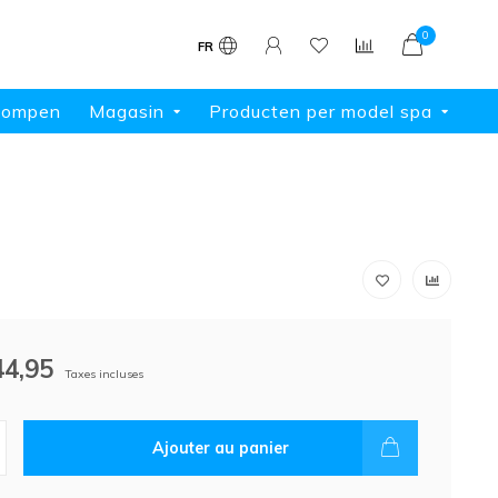
0
FR
pompen
Magasin
Producten per model spa
44,95
Taxes incluses
Ajouter au panier