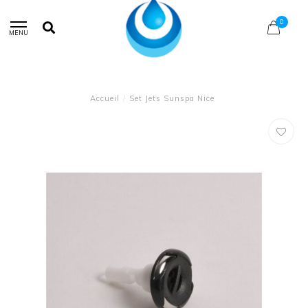
0
MENU
Accueil
/
Set Jets Sunspa Nice