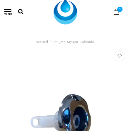
0
MENU
Accueil
/
Set Jets Myspa Colorado