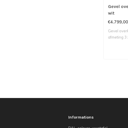
Gevel ov
wit
€4.799,00
Gevel over
afmeting 3 x 
Informations
RAL-colours-vuurtafel