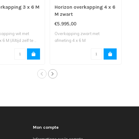
erkapping 3 x 6 M
Horizon overkapping 4 x 6
Ori
M zwart
zwa
€5.995,00
€2.
kapping wit met
Overkapping zwart met
Tui
6 M (Altijd zelf te ..
afmeting 4 x 6 M
afme
Mon compte
Informations sur le compte