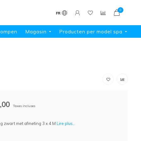
0
FR
pompen
Magasin
Producten per model spa
,00
Taxes incluses
g zwart met afmeting 3 x 4 M
Lire plus..