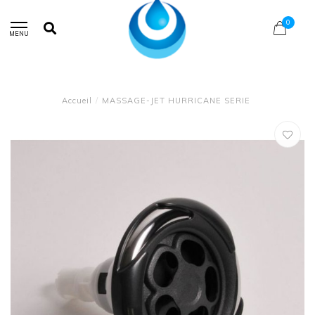
0
MENU
Accueil
/
MASSAGE-JET HURRICANE SERIE