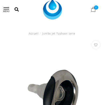
0
MENU
Accueil
/
Jumbo jet Typhoon serie