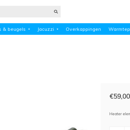
s & beugels
Jacuzzi
Overkappingen
Warmte
€59,00
Heater el