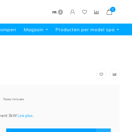
0
FR
pompen
Magasin
Producten per model spa
Taxes incluses
ement 3kW
Lire plus..