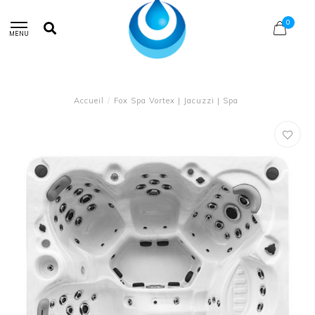
0
MENU
Accueil
/
Fox Spa Vortex | Jacuzzi | Spa