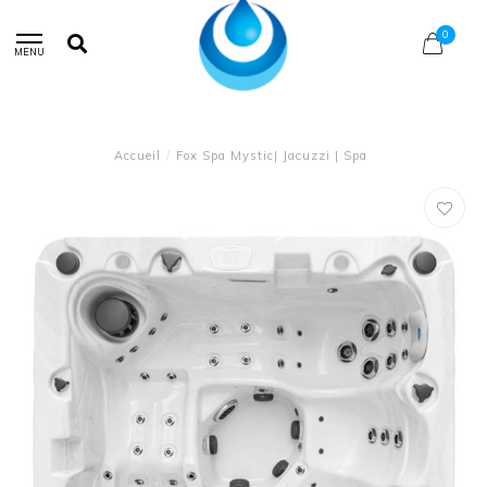
0
MENU
Accueil
/
Fox Spa Mystic| Jacuzzi | Spa