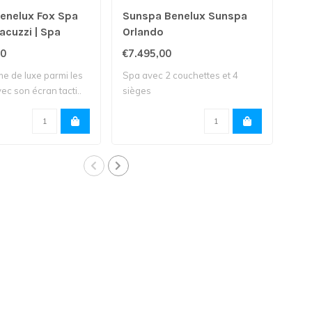
enelux Fox Spa
Sunspa Benelux Sunspa
Su
Jacuzzi | Spa
Orlando
Gra
00
€7.495,00
€10
e de luxe parmi les
Spa avec 2 couchettes et 4
4 si
ec son écran tacti..
sièges
Tail