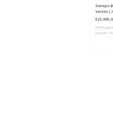
Sunspa B
Vortex | 
€15.995,
Notre gamm
jacuzzis. Av