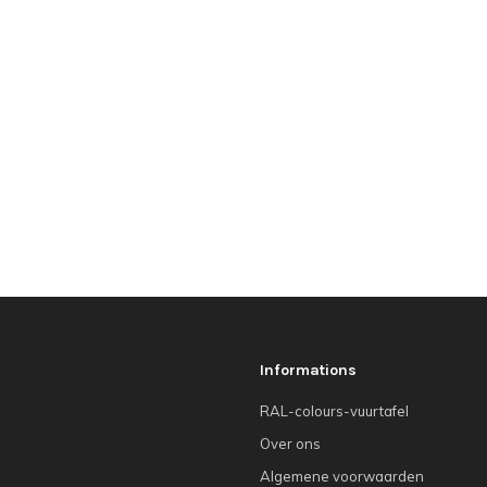
Informations
RAL-colours-vuurtafel
Over ons
Algemene voorwaarden