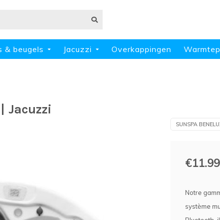
s & beugels
Jacuzzi
Overkappingen
Warmte
| Jacuzzi
SUNSPA BENELU
€11.99
Notre gamme
système mus