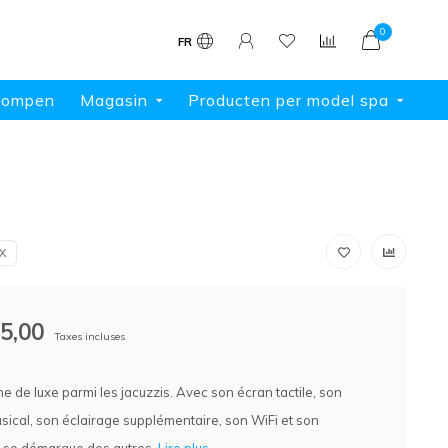
0
FR
pompen
Magasin
Producten per model spa
X
5,00
Taxes incluses
 de luxe parmi les jacuzzis. Avec son écran tactile, son
ical, son éclairage supplémentaire, son WiFi et son