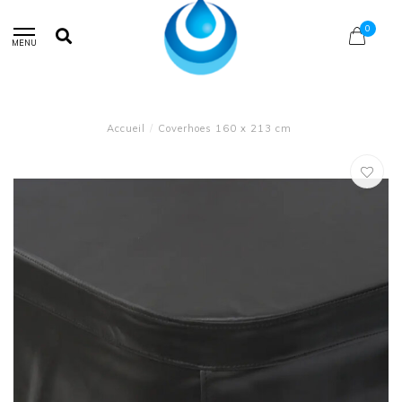
0
MENU
Accueil
/
Coverhoes 160 x 213 cm