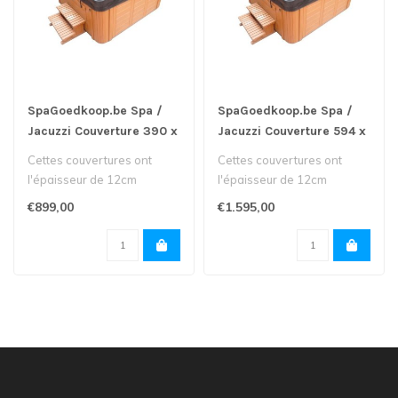
SpaGoedkoop.be Spa /
SpaGoedkoop.be Spa /
Jacuzzi Couverture 390 x
Jacuzzi Couverture 594 x
230cm
230cm
Cettes couvertures ont
Cettes couvertures ont
l'épaisseur de 12cm
l'épaisseur de 12cm
descente à 9 cm, sont
descente à 9 cm, sont
€899,00
€1.595,00
construites d..
construites d..