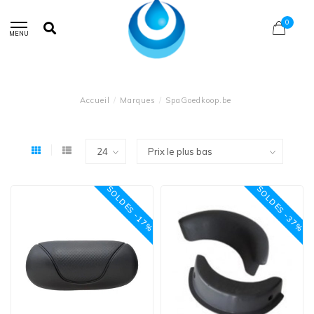
0
MENU
Accueil
/
Marques
/
SpaGoedkoop.be
SOLDES -17%
SOLDES -37%