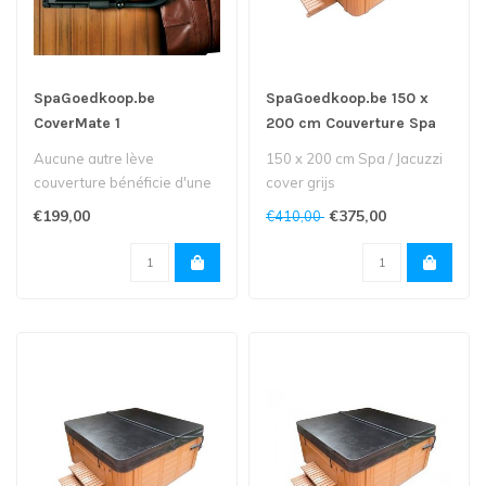
SpaGoedkoop.be
SpaGoedkoop.be 150 x
CoverMate 1
200 cm Couverture Spa
Jacuzzi grijs
Aucune autre lève
150 x 200 cm Spa / Jacuzzi
couverture bénéficie d'une
cover grijs
forte demande grâce à sa
€199,00
€375,00
€410,00
perfo..