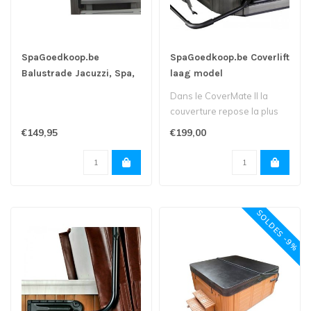
SpaGoedkoop.be
SpaGoedkoop.be Coverlift
Balustrade Jacuzzi, Spa,
laag model
Hottub
Dans le CoverMate II la
couverture repose la plus
bas contre le spa pour un
€149,95
€199,00
moin..
SOLDES -9%